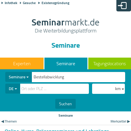
Infothek
Gesuche
Existenzgründung
Seminar
markt.de
Die Weiterbildungsplattform
Seminare
Seminare
Tagungslocations
Seminare
DE
km
Suchen
Seminare
◀ Themen
Merkzettel ▶