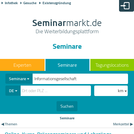
Infothek
Gesuche
Existenzgründung
Seminar
markt.de
Die Weiterbildungsplattform
Seminare
Seminare
Tagungslocations
Seminare
DE
km
Suchen
Seminare
◀ Themen
Merkzettel ▶