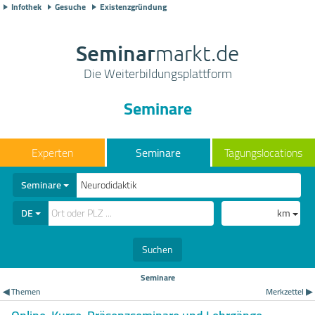
Infothek
Gesuche
Existenzgründung
Seminar
markt.de
Die Weiterbildungsplattform
Seminare
Seminare
Tagungslocations
Seminare
DE
km
Suchen
Seminare
◀ Themen
Merkzettel ▶