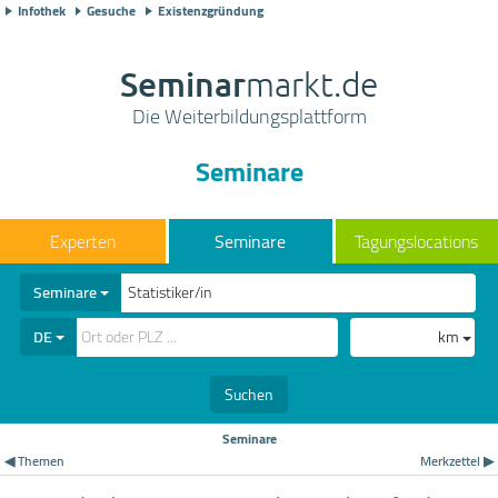
Infothek
Gesuche
Existenzgründung
Seminar
markt.de
Die Weiterbildungsplattform
Seminare
Seminare
Tagungslocations
Seminare
DE
km
Suchen
Seminare
◀ Themen
Merkzettel ▶