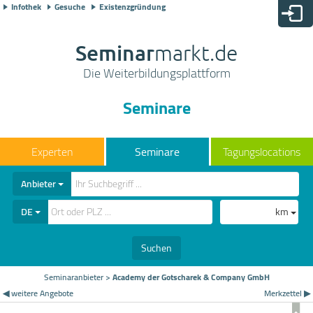
Infothek
Gesuche
Existenzgründung
Seminar
markt.de
Die Weiterbildungsplattform
Seminare
Seminare
Tagungslocations
Anbieter
DE
km
Suchen
Seminaranbieter
>
Academy der Gotscharek & Company GmbH
◀ weitere Angebote
Merkzettel ▶