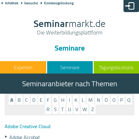
Infothek
Gesuche
Existenzgründung
Seminar
markt.de
Die Weiterbildungsplattform
Seminare
Seminare
Tagungslocations
Seminaranbieter nach Themen
A
B
C
D
E
F
G
H
I
K
L
M
N
Ö
O
P
Q
R
S
T
U
V
W
Z
Adobe Creative Cloud
Adobe Acrobat