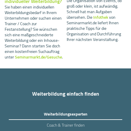
individueller Weiterbildung?
Die Organisation von Events, ob
groß oder klein, ist aufwändig.
Sie haben einen individuellen
Schnell hat man Aufgaben
Weiterbildungsbedarf in Ihrem
übersehen. Die
Infothek
von
Unternehmen oder suchen einen
Seminarmarkt.de liefert Ihnen
Trainer / Coach zur
praktische Tipps für die
Festanstellung? Sie wünschen
Organisation und Durchführung
sich eine maßgeschneiderte
Ihrer nächsten Veranstaltung.
Weiterbildung oder ein Inhouse-
Seminar? Dann starten Sie doch
einen kostenfreien Suchauftrag
unter
Seminarmarkt.de/Gesuche
.
Weiterbildung einfach finden
Weiterbildungsexperten
Coach & Trainer finden