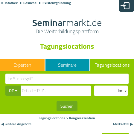
Infothek
Gesuche
Existenzgründung
Seminar
markt.de
Die Weiterbildungsplattform
Tagungslocations
Seminare
Tagungslocations
DE
km
Suchen
Tagungslocations
>
Kongresszentren
◀ weitere Angebote
Merkzettel ▶