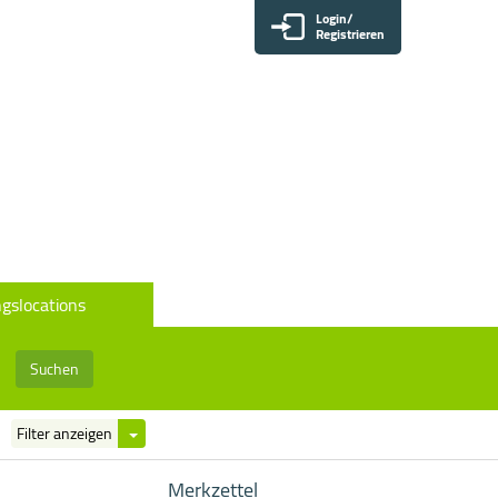
Login/
Registrieren
gslocations
Suchen
Filter
Filter anzeigen
ein-/ausblenden
Merkzettel