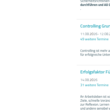
Sicherheitsrichtlinie
durchführen und AD 
.
Controlling Gru
11.08.
20
26- 12.08.
49 weitere Termine
Controlling ist mehr 
für erfolgreiche Unt
Erfolgsfaktor F
14.08.
20
26
31 weitere Termine
Ihr Arbeitsleben ist
Ziele, schnelle Verän
zur Reflexion. Lernen
und andere sensibel