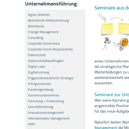
Unternehmensführung
:
Seminare aus d
Agiles Arbeiten
Betriebliche Mitbestimmung
Betriebsrat
Change Management
Consulting
Corporate Governance
Corporate Social Responsibility
Datenschutz
Datenschutzbeauftragter
eines Unternehmens 
die strategische Pl
Digital Labs
Weiterbildungen zu
Digitalisierung
weiterentwickelt wer
Engpasskonzentrierte Strategie
auswirken.
Erfolgskontrolle
Existenzgründung
Seminare zur Un
Familienunternehmen
Wer seine Karriere 
Forschung + Entwicklung
angestrebte Positio
Geschäftsführung
für das neue Aufgab
Innovationsmanagement
Internationales Management
Natürlich bieten We
KMU
Management
die Mö