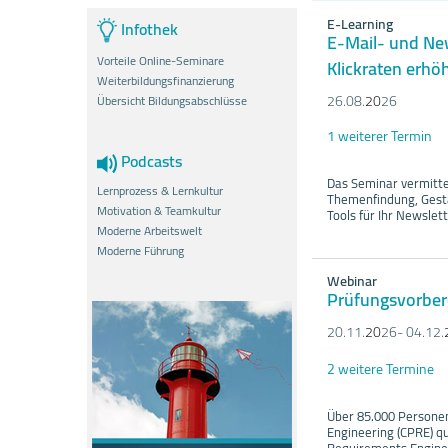
E-Learning
Infothek
E-Mail- und New
Vorteile Online-Seminare
Klickraten erhö
Weiterbildungsfinanzierung
26.08.
20
26
Übersicht Bildungsabschlüsse
1 weiterer Termin
Podcasts
Das Seminar vermitte
Lernprozess & Lernkultur
Themenfindung, Gesta
Motivation & Teamkultur
Tools für Ihr Newsle
Moderne Arbeitswelt
Moderne Führung
Webinar
Prüfungsvorber
20.11.
20
26- 04.12.
2 weitere Termine
Über 85.000 Personen
Engineering (CPRE) qu