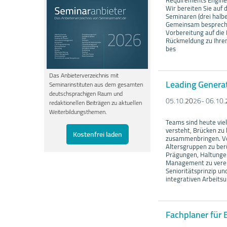
Requirements Enginee
Wir bereiten Sie auf
Seminaren (drei halbe
Gemeinsam besprechen
Vorbereitung auf die 
Rückmeldung zu Ihren
bes
Das Anbieterverzeichnis mit
Leading Genera
Seminarinstituten aus dem gesamten
deutschsprachigen Raum und
05.10.
20
26- 06.10.
redaktionellen Beiträgen zu aktuellen
Weiterbildungsthemen.
Teams sind heute viel
versteht, Brücken zu
Kostenfrei laden
zusammenbringen. Ver
Altersgruppen zu berü
Prägungen, Haltungen
Management zu verei
Senioritätsprinzip un
integrativen Arbeitsu
Fachplaner für 