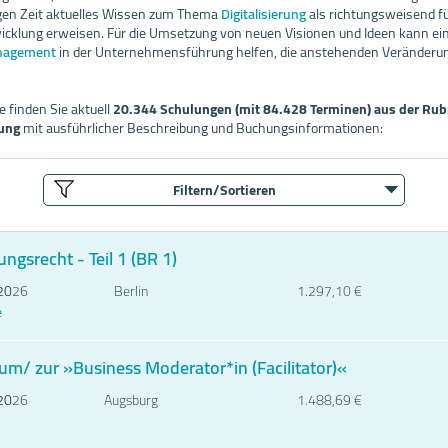
tigen Zeit aktuelles Wissen zum Thema
Digitalisierung
als richtungsweisend fü
klung erweisen. Für die Umsetzung von neuen Visionen und Ideen kann ein
nagement
in der Unternehmensführung helfen, die anstehenden Veränderu
 finden Sie aktuell
20.344 Schulungen (mit 84.428 Terminen) aus der Rub
ung
mit ausführlicher Beschreibung und Buchungsinformationen:
Filtern/Sortieren
ngsrecht - Teil 1 (BR 1)
20
26
Berlin
1.297,10 €
e
um/ zur »Business Moderator*in (Facilitator)«
20
26
Augsburg
1.488,69 €