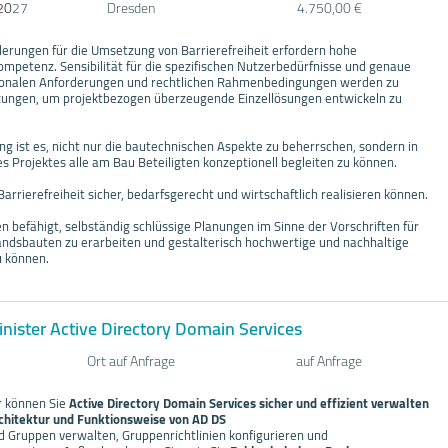
20
27
Dresden
4.750,00 €
erungen für die Umsetzung von Barrierefreiheit erfordern hohe
mpetenz. Sensibilität für die spezifischen Nutzerbedürfnisse und genaue
tionalen Anforderungen und rechtlichen Rahmenbedingungen werden zu
zungen, um projektbezogen überzeugende Einzellösungen entwickeln zu
ung ist es, nicht nur die bautechnischen Aspekte zu beherrschen, sondern in
s Projektes alle am Bau Beteiligten konzeptionell begleiten zu können.
Barrierefreiheit sicher, bedarfsgerecht und wirtschaftlich realisieren können.
 befähigt, selbständig schlüssige Planungen im Sinne der Vorschriften für
dsbauten zu erarbeiten und gestalterisch hochwertige und nachhaltige
u können.
ister Active Directory Domain Services
Ort auf Anfrage
auf Anfrage
 können Sie
Active Directory Domain Services sicher und effizient verwalten
chitektur und Funktionsweise von AD DS
d Gruppen verwalten, Gruppenrichtlinien konfigurieren und