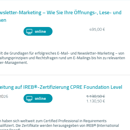
sletter-Marketing – Wie Sie Ihre Öffnungs-, Lese- und
hen
495,00 €
online
lt die Grundlagen für erfolgreiches E-Mail- und Newsletter-Marketing – von
ltungsprinzipien und Rechtsfragen rund um E-Mailings bis hin zu relevanten
tter-Management.
eitung auf IREB®-Zertifizierung CPRE Foundation Level
20
26
1.130,50 €
online
1.130,50 €
 haben sich weltweit zum Certified Professional in Requirements
alifiziert. Die Zertifikate werden herausgegeben von IREB® (International