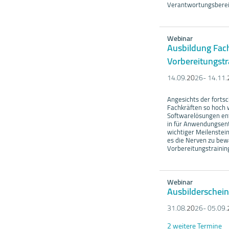
Verantwortungsbereic
Webinar
Ausbildung Fac
Vorbereitungstra
14.09.
20
26- 14.11.
Angesichts der fortsc
Fachkräften so hoch w
Softwarelösungen ent
in für Anwendungsent
wichtiger Meilenstein
es die Nerven zu bew
Vorbereitungstrainin
Webinar
Ausbilderschein
31.08.
20
26- 05.09.
2 weitere Termine