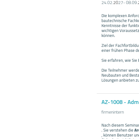
24.02.
20
27- 08.09.
Die komplexen Anford
bautechnische Fachko
Kenntnisse der funk
wichtigen Vorausset
können.
Ziel der Fachfortbild
einer frühen Phase de
Sie erfahren, wie Sie 
Die Teilnehmer werden
Neubauten und Bestan
Lösungen anbieten z
AZ-1008 - Admin
firmenintern
Nach diesem Seminar
. Sie verstehen die
Ar
, können Benutzer un