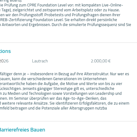
ring Board).
 die Prüfung zum CPRE Foundation Level vor: mit kompakten Live-Online-
 Tage), zielgerichtet und zeitsparend vom Arbeitsplatz oder zu Hause.
 wir den Prüfungsstoff. Probetests und Prüfungsfragen dienen Ihrer
IREB-Zertifizierung Foundation Level. Sie erhalten direkt persönliche
 Antworten und Ergebnissen. Durch die simulierte Prüfungssequenz sind Sie
tions
20
26
Lautrach
2.000,00 €
fältiger denn je – insbesondere in Bezug auf ihre Altersstruktur. Nur wer es
 bauen, kann die verschiedenen Generationen im Unternehmen
antwortliche haben die Aufgabe, die Motive und Werte von bis zu vier
cksichtigen. Jenseits gängiger Stereotype gilt es, unterschiedliche
 zu Medien und Technologien sowie Vorstellungen von Leadership und
nen. Im Seminar überprüfen wir das Age-to-Age-Denken, das
d weitere relevante Ansätze. Sie identifizieren Erfolgsfaktoren, die zu einem
mfeld beitragen und die Potenziale aller Altersgruppen nutzba
Barrierefreies Bauen