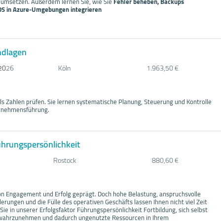
n umsetzen. Außerdem lernen Sie, wie Sie
Fehler beheben, Backups
DS in Azure-Umgebungen integrieren
ndlagen
20
26
Köln
1.963,50 €
als Zahlen prüfen. Sie lernen systematische Planung, Steuerung und Kontrolle
ernehmensführung.
ührungspersönlichkeit
Rostock
880,60 €
 von Engagement und Erfolg geprägt. Doch hohe Belastung, anspruchsvolle
derungen und die Fülle des operativen Geschäfts lassen Ihnen nicht viel Zeit
 Sie in unserer Erfolgsfaktor Führungspersönlichkeit Fortbildung, sich selbst
 wahrzunehmen und dadurch ungenutzte Ressourcen in Ihrem