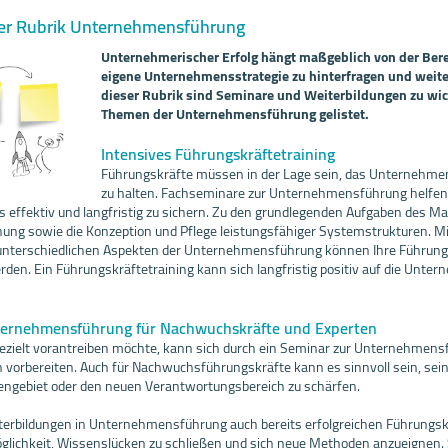
er Rubrik Unternehmensführung
Unternehmerischer Erfolg hängt maßgeblich von der Berei
eigene Unternehmensstrategie zu hinterfragen und weite
dieser Rubrik sind Seminare und Weiterbildungen zu wi
Themen der Unternehmensführung gelistet.
Intensives Führungskräftetraining
Führungskräfte müssen in der Lage sein, das Unternehmen
zu halten. Fachseminare zur Unternehmensführung helfen 
effektiv und langfristig zu sichern. Zu den grundlegenden Aufgaben des 
anung sowie die Konzeption und Pflege leistungsfähiger Systemstrukturen. Mi
 unterschiedlichen Aspekten der Unternehmensführung können Ihre Führu
den. Ein Führungskräftetraining kann sich langfristig positiv auf die Unte
ternehmensführung für Nachwuchskräfte und Experten
gezielt vorantreiben möchte, kann sich durch ein Seminar zur Unternehmens
n vorbereiten. Auch für Nachwuchsführungskräfte kann es sinnvoll sein, sei
engebiet oder den neuen Verantwortungsbereich zu schärfen.
iterbildungen in Unternehmensführung auch bereits erfolgreichen Führungs
glichkeit, Wissenslücken zu schließen und sich neue Methoden anzueignen.