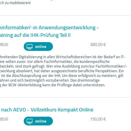
h zu mobilisieren!
hinformatiker/-in Anwendungsentwicklung -
ining auf die IHK-Prüfung Teil II
20
26
380,00 €
online
hreitenden Digitalisierung in allen Wirtschaftsbereichen ist der Bedarf an IT-
ie selten zuvor. Vor allem Fachinformatiker, die kundenspezifische
wickeln, sind stark gefragt. Wer eine Ausbildung zum/zur Fachinformatiker/-
wicklung absolviert, hat daher ausgezeichnete berufliche Perspektiven. Ein
 ist die Abschlussprüfung vor der IHK. Um diese erfolgreich zu meistern, gilt
ahren und sich bestmöglich vorzubereiten. Das dreimonatige
g der BCW-Weiterbildung kann die Prüflinge dabei unterstützen.
 nach AEVO - Vollzeitkurs Kompakt Online
20
26
750,00 €
online