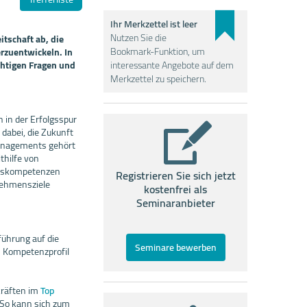
Ihr Merkzettel ist leer
Nutzen Sie die
tschaft ab, die
Bookmark-Funktion, um
rzuentwickeln. In
chtigen Fragen und
interessante Angebote auf dem
Merkzettel zu speichern.
 in der Erfolgsspur
dabei, die Zukunft
Managements gehört
thilfe von
ngskompetenzen
Registrieren Sie sich jetzt
rnehmensziele
kostenfrei als
Seminaranbieter
führung auf die
Seminare bewerben
n Kompetenzprofil
kräften im
Top
 So kann sich zum