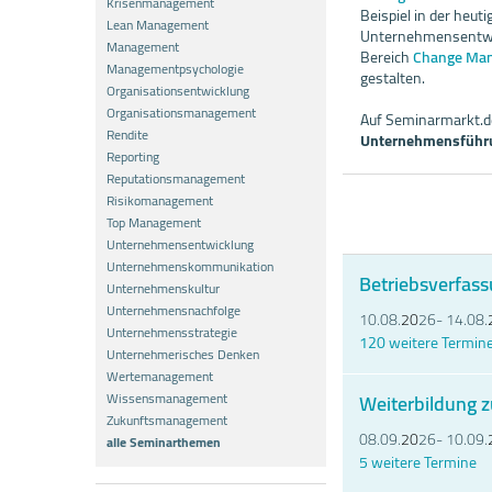
Krisenmanagement
Beispiel in der heu
Lean Management
Unternehmensentwic
Management
Bereich
Change Ma
Managementpsychologie
gestalten.
Organisationsentwicklung
Organisationsmanagement
Auf Seminarmarkt.de
Rendite
Unternehmensführ
Reporting
Reputationsmanagement
Risikomanagement
Top Management
Unternehmensentwicklung
Unternehmenskommunikation
Betriebsverfassu
Unternehmenskultur
Unternehmensnachfolge
10.08.
20
26- 14.08.
Unternehmensstrategie
120 weitere Termin
Unternehmerisches Denken
Wertemanagement
Wissensmanagement
Weiterbildung z
Zukunftsmanagement
08.09.
20
26- 10.09.
alle Seminarthemen
5 weitere Termine