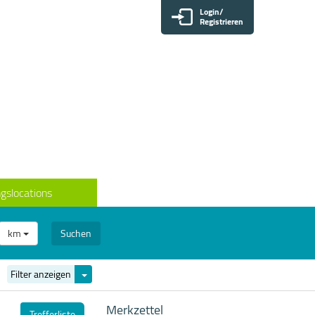
Login/
Registrieren
gslocations
km
Suchen
Filter
Filter anzeigen
ein-/ausblenden
Merkzettel
Trefferliste