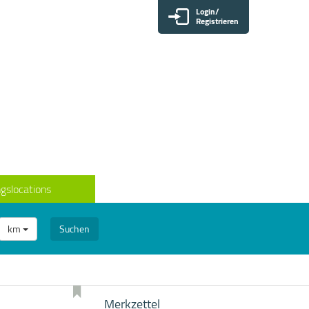
Login/
Registrieren
gslocations
km
Suchen
Merkzettel