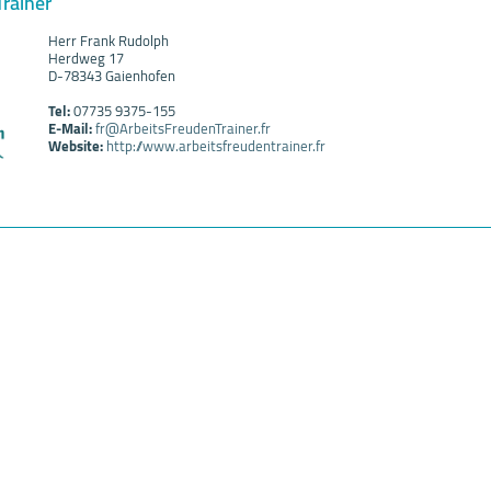
rainer
Herr Frank Rudolph
Herdweg 17
D-78343 Gaienhofen
Tel:
07735 9375-155
E-Mail:
fr@ArbeitsFreudenTrainer.fr
Website:
http://www.arbeitsfreudentrainer.fr