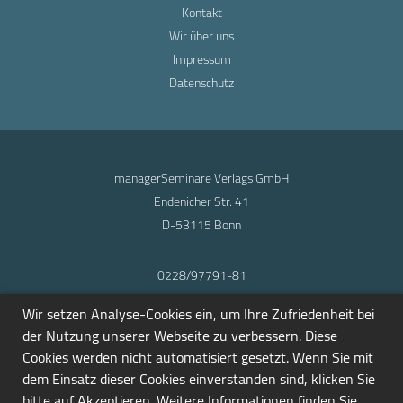
Kontakt
Wir über uns
Impressum
Datenschutz
managerSeminare Verlags GmbH
Endenicher Str. 41
D-53115 Bonn
0228/97791-81
info@seminarmarkt.de
Wir setzen Analyse-Cookies ein, um Ihre Zufriedenheit bei
© 2001-2026
der Nutzung unserer Webseite zu verbessern. Diese
Cookies werden nicht automatisiert gesetzt. Wenn Sie mit
dem Einsatz dieser Cookies einverstanden sind, klicken Sie
bitte auf Akzeptieren. Weitere Informationen finden Sie