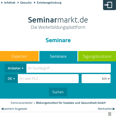
Infothek
Gesuche
Existenzgründung
Seminar
markt.de
Die Weiterbildungsplattform
Seminare
Seminare
Tagungslocations
Anbieter
DE
km
Suchen
Seminaranbieter
>
Bildungsinstitut für Soziales und Gesundheit GmbH
◀ weitere Angebote
Merkzettel ▶