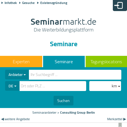
Infothek
Gesuche
Existenzgründung
Seminar
markt.de
Die Weiterbildungsplattform
Seminare
Seminare
Tagungslocations
Anbieter
DE
km
Suchen
Seminaranbieter
>
Consulting Group Berlin
◀ weitere Angebote
Merkzettel ▶