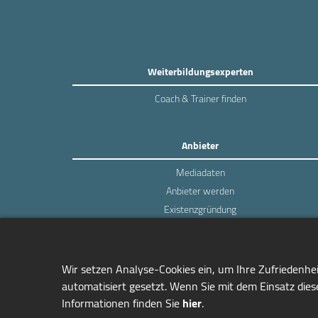
Weiterbildungsexperten
Coach & Trainer finden
Anbieter
Mediadaten
Anbieter werden
Existenzgründung
Login
Wir setzen Analyse-Cookies ein, um Ihre Zufriedenhe
automatisiert gesetzt. Wenn Sie mit dem Einsatz diese
Informationen finden Sie
hier
.
managerSeminare Verlags GmbH