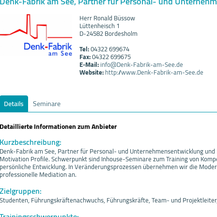
Denk-Fabrik am See, Partner für Personal- und Unterneh
Herr Ronald Büssow
Lüttenheisch 1
D-24582 Bordesholm
Tel:
04322 699674
Fax:
04322 699675
E-Mail:
info@Denk-Fabrik-am-See.de
Website:
http://www.Denk-Fabrik-am-See.de
Details
Seminare
Detaillierte Informationen zum Anbieter
Kurzbeschreibung:
Denk-Fabrik am See, Partner für Personal- und Unternehmensentwicklung und
Motivation Profile. Schwerpunkt sind Inhouse-Seminare zum Training von Kompe
persönliche Entwicklung. In Veränderungsprozessen übernehmen wir die Moderati
professionelle Mediation an.
Zielgruppen:
Studenten, Führungskräftenachwuchs, Führungskräfte, Team- und Projektleiter
Trainingsschwerpunkte: