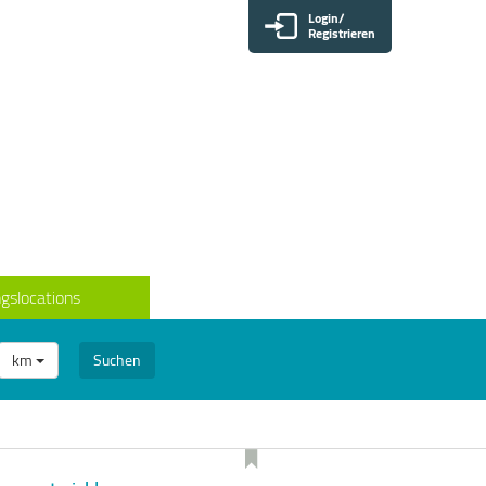
Login/
Registrieren
gslocations
km
Suchen