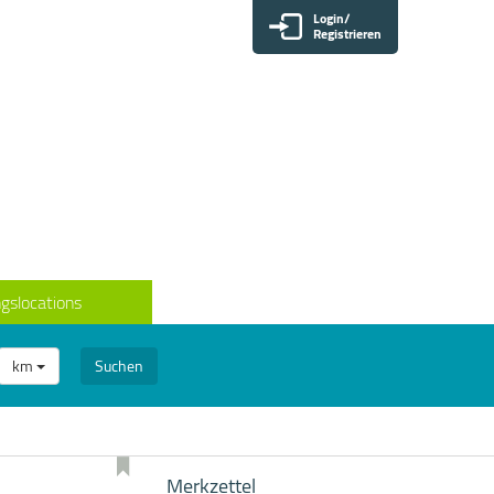
Login/
Registrieren
gslocations
km
Suchen
Merkzettel