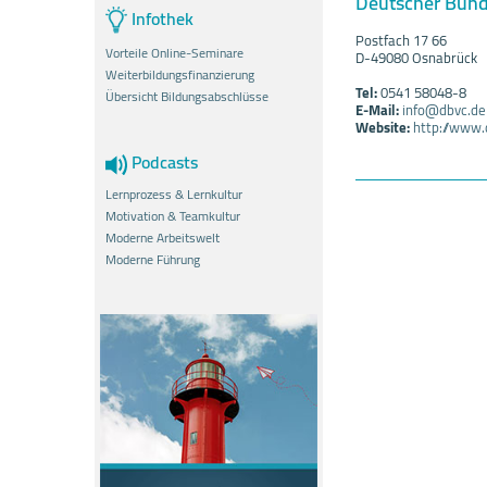
Deutscher Bund
Infothek
Postfach 17 66
Vorteile Online-Seminare
D-49080 Osnabrück
Weiterbildungsfinanzierung
Tel:
0541 58048-8
Übersicht Bildungsabschlüsse
E-Mail:
info@dbvc.de
Website:
http://www.
Podcasts
Lernprozess & Lernkultur
Motivation & Teamkultur
Moderne Arbeitswelt
Moderne Führung