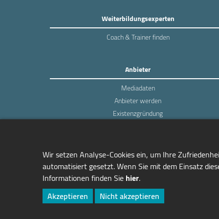
Weiterbildungsexperten
Coach & Trainer finden
Anbieter
Mediadaten
Anbieter werden
Existenzgründung
Login
Wir setzen Analyse-Cookies ein, um Ihre Zufriedenhe
automatisiert gesetzt. Wenn Sie mit dem Einsatz diese
Informationen finden Sie
hier
.
managerSeminare Verlags GmbH
Endenicher Str. 41
Akzeptieren
Nicht akzeptieren
D-53115 Bonn