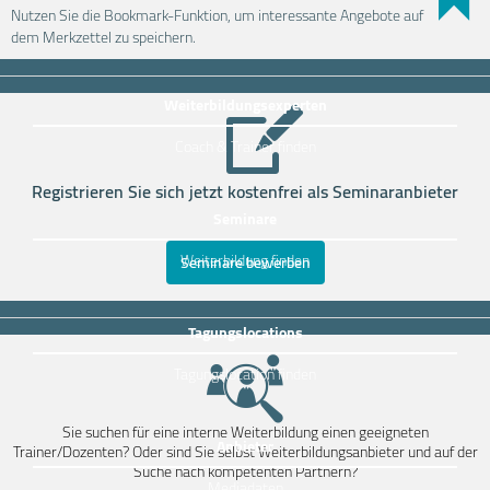
Nutzen Sie die Bookmark-Funktion, um interessante Angebote auf
Weiterbildung einfach finden
dem Merkzettel zu speichern.
Weiterbildungsexperten
Coach & Trainer finden
Registrieren Sie sich jetzt kostenfrei als Seminaranbieter
Seminare
Weiterbildung finden
Seminare bewerben
Tagungslocations
Tagungslocation finden
Sie suchen für eine interne Weiterbildung einen geeigneten
Anbieter
Trainer/Dozenten? Oder sind Sie selbst Weiterbildungsanbieter und auf der
Suche nach kompetenten Partnern?
Mediadaten