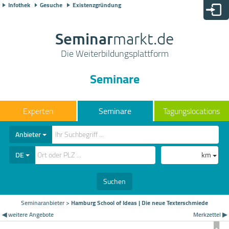
Infothek
Gesuche
Existenzgründung
Seminar
markt.de
Die Weiterbildungsplattform
Seminare
Seminare
Tagungslocations
Anbieter
DE
km
Suchen
Seminaranbieter
>
Hamburg School of Ideas | Die neue Texterschmiede
◀ weitere Angebote
Merkzettel ▶