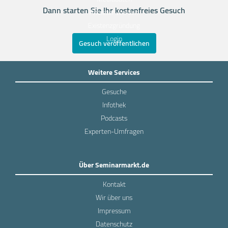
Dann starten Sie Ihr kostenfreies Gesuch
Anbieter werden
Existenzgründung
Login
Gesuch veröffentlichen
Weitere Services
Gesuche
Infothek
Podcasts
Experten-Umfragen
Über Seminarmarkt.de
Kontakt
Wir über uns
Impressum
Datenschutz