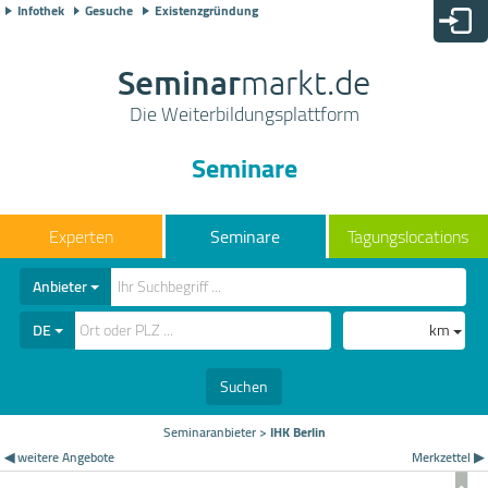
Infothek
Gesuche
Existenzgründung
Seminar
markt.de
Die Weiterbildungsplattform
Seminare
Seminare
Tagungslocations
Anbieter
DE
km
Suchen
Seminaranbieter
>
IHK Berlin
◀ weitere Angebote
Merkzettel ▶