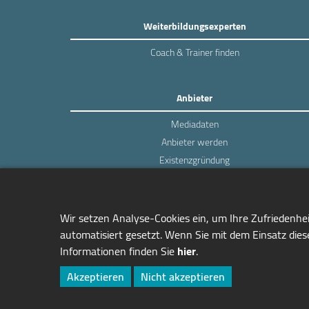
Weiterbildungsexperten
Coach & Trainer finden
Anbieter
Mediadaten
Anbieter werden
Existenzgründung
Login
Wir setzen Analyse-Cookies ein, um Ihre Zufriedenhe
automatisiert gesetzt. Wenn Sie mit dem Einsatz diese
Informationen finden Sie
hier
.
managerSeminare Verlags GmbH
Endenicher Str. 41
Akzeptieren
Nicht akzeptieren
D-53115 Bonn