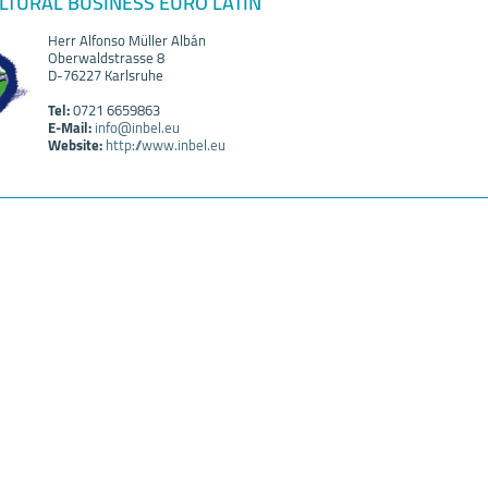
LTURAL BUSINESS EURO LATIN
Herr Alfonso Müller Albán
Oberwaldstrasse 8
D-76227 Karlsruhe
Tel:
0721 6659863
E-Mail:
info@inbel.eu
Website:
http://www.inbel.eu