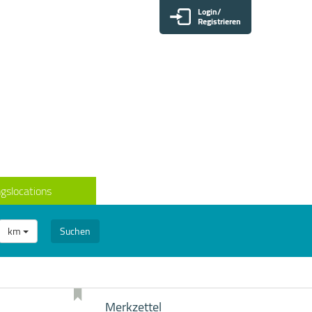
Login/
Registrieren
gslocations
km
Suchen
Merkzettel