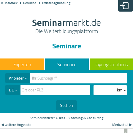
Infothek
Gesuche
Existenzgründung
Seminar
markt.de
Die Weiterbildungsplattform
Seminare
Seminare
Tagungslocations
Anbieter
DE
km
Suchen
Seminaranbieter
>
Jess - Coaching & Consulting
◀ weitere Angebote
Merkzettel ▶