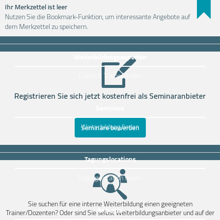
Ihr Merkzettel ist leer
Nutzen Sie die Bookmark-Funktion, um interessante Angebote auf
Weiterbildung einfach finden
dem Merkzettel zu speichern.
Weiterbildungsexperten
Coach & Trainer finden
Registrieren Sie sich jetzt kostenfrei als Seminaranbieter
Seminare
Weiterbildung finden
Seminare bewerben
Tagungslocations
Tagungslocation finden
Sie suchen für eine interne Weiterbildung einen geeigneten
Anbieter
Trainer/Dozenten? Oder sind Sie selbst Weiterbildungsanbieter und auf der