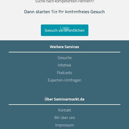
Suche nach kompetenten Partnern?
Mediadaten
Dann starten Sie Ihr kostenfreies Gesuch
Anbieter werden
Existenzgründung
Login
Gesuch veröffentlichen
Weitere Services
Gesuche
Infothek
Podcasts
Experten-Umfragen
Über Seminarmarkt.de
Kontakt
Wir über uns
Impressum