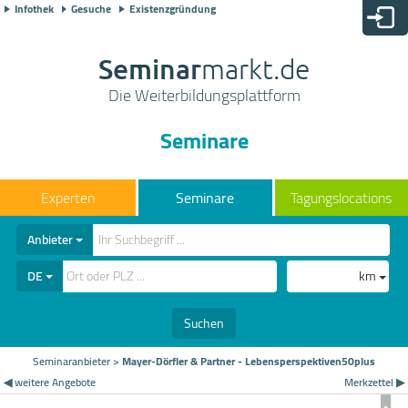
Infothek
Gesuche
Existenzgründung
Seminar
markt.de
Die Weiterbildungsplattform
Seminare
Seminare
Tagungslocations
Anbieter
DE
km
Suchen
Seminaranbieter
>
Mayer-Dörfler & Partner - Lebensperspektiven50plus
◀ weitere Angebote
Merkzettel ▶