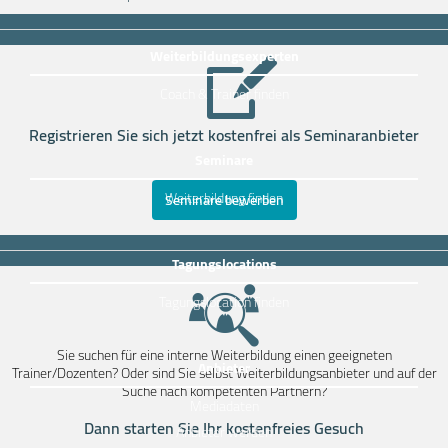
Weiterbildungsexperten
Coach & Trainer finden
Registrieren Sie sich jetzt kostenfrei als Seminaranbieter
Seminare
Weiterbildung finden
Seminare bewerben
Tagungslocations
Tagungslocation finden
Sie suchen für eine interne Weiterbildung einen geeigneten
Anbieter
Trainer/Dozenten? Oder sind Sie selbst Weiterbildungsanbieter und auf der
Suche nach kompetenten Partnern?
Mediadaten
Dann starten Sie Ihr kostenfreies Gesuch
Anbieter werden