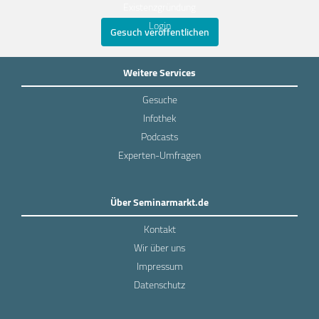
Existenzgründung
Login
Gesuch veröffentlichen
Weitere Services
Gesuche
Infothek
Podcasts
Experten-Umfragen
Über Seminarmarkt.de
Kontakt
Wir über uns
Impressum
Datenschutz