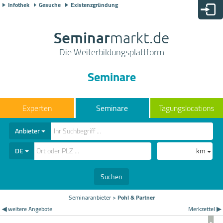
Infothek
Gesuche
Existenzgründung
Seminar
markt.de
Die Weiterbildungsplattform
Seminare
Seminare
Tagungslocations
Anbieter
DE
km
Suchen
Seminaranbieter
>
Pohl & Partner
◀ weitere Angebote
Merkzettel ▶