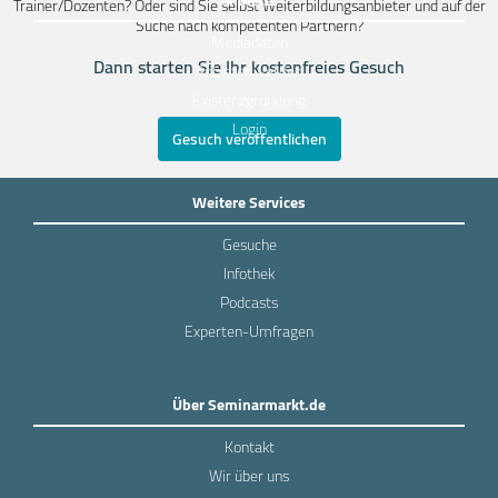
Trainer/Dozenten? Oder sind Sie selbst Weiterbildungsanbieter und auf der
Suche nach kompetenten Partnern?
Mediadaten
Dann starten Sie Ihr kostenfreies Gesuch
Anbieter werden
Existenzgründung
Login
Gesuch veröffentlichen
Weitere Services
Gesuche
Infothek
Podcasts
Experten-Umfragen
Über Seminarmarkt.de
Kontakt
Wir über uns