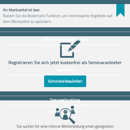
Ihr Merkzettel ist leer
Nutzen Sie die Bookmark-Funktion, um interessante Angebote auf
Weiterbildung einfach finden
dem Merkzettel zu speichern.
Weiterbildungsexperten
Coach & Trainer finden
Registrieren Sie sich jetzt kostenfrei als Seminaranbieter
Seminare
Weiterbildung finden
Seminare bewerben
Tagungslocations
Tagungslocation finden
Sie suchen für eine interne Weiterbildung einen geeigneten
Anbieter