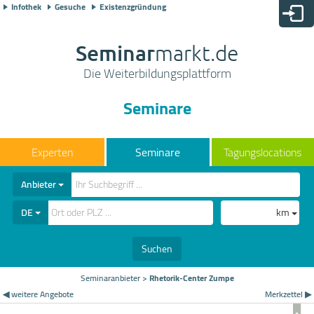
Infothek
Gesuche
Existenzgründung
Seminar
markt.de
Die Weiterbildungsplattform
Seminare
Seminare
Tagungslocations
Anbieter
DE
km
Suchen
Seminaranbieter
>
Rhetorik-Center Zumpe
◀ weitere Angebote
Merkzettel ▶