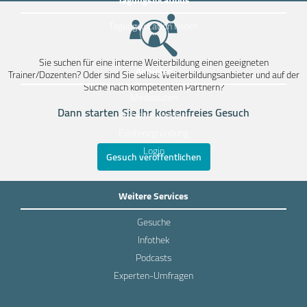
Tagungslocation finden
Sie suchen für eine interne Weiterbildung einen geeigneten
Anbieter
Trainer/Dozenten? Oder sind Sie selbst Weiterbildungsanbieter und auf der
Suche nach kompetenten Partnern?
Mediadaten
Dann starten Sie Ihr kostenfreies Gesuch
Anbieter werden
Existenzgründung
Login
Gesuch veröffentlichen
Weitere Services
Gesuche
Infothek
Podcasts
Experten-Umfragen