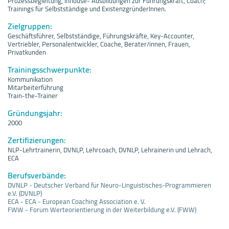
Prozessbegleitung, Inhouse- Ausbildungen zur Führungskraft, Coach;
Trainings für Selbstständige und ExistenzgründerInnen.
Zielgruppen:
Geschäftsführer, Selbstständige, Führungskräfte, Key-Accounter,
Vertriebler, Personalentwickler, Coache, Berater/innen, Frauen,
Privatkunden
Trainingsschwerpunkte:
Kommunikation
Mitarbeiterführung
Train-the-Trainer
Gründungsjahr:
2000
Zertifizierungen:
NLP-Lehrtrainerin, DVNLP, Lehrcoach, DVNLP, Lehrainerin und Lehrach,
ECA
Berufsverbände:
DVNLP - Deutscher Verband für Neuro-Linguistisches-Programmieren
e.V. (DVNLP)
ECA - ECA - European Coaching Association e. V.
FWW - Forum Werteorientierung in der Weiterbildung e.V. (FWW)