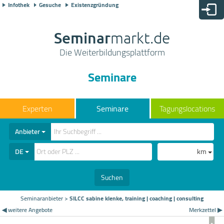
Infothek
Gesuche
Existenzgründung
Seminar
markt.de
Die Weiterbildungsplattform
Seminare
Seminare
Tagungslocations
Anbieter
DE
km
Suchen
Seminaranbieter
>
SILCC sabine klenke, training | coaching | consulting
◀ weitere Angebote
Merkzettel ▶