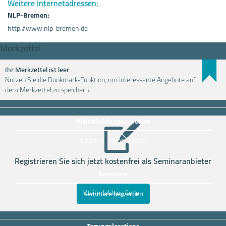
Weitere Internetadressen:
NLP-Bremen:
http://www.nlp-bremen.de
Merkzettel
Ihr Merkzettel ist leer
Nutzen Sie die Bookmark-Funktion, um interessante Angebote auf
Weiterbildung einfach finden
dem Merkzettel zu speichern.
Weiterbildungsexperten
Coach & Trainer finden
Registrieren Sie sich jetzt kostenfrei als Seminaranbieter
Seminare
Weiterbildung finden
Seminare bewerben
Tagungslocations