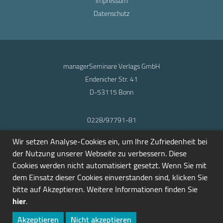
Impressum
Datenschutz
managerSeminare Verlags GmbH
Endenicher Str. 41
D-53115 Bonn
0228/97791-81
info@seminarmarkt.de
Wir setzen Analyse-Cookies ein, um Ihre Zufriedenheit bei
© 2001-2026
der Nutzung unserer Webseite zu verbessern. Diese
Cookies werden nicht automatisiert gesetzt. Wenn Sie mit
dem Einsatz dieser Cookies einverstanden sind, klicken Sie
bitte auf Akzeptieren. Weitere Informationen finden Sie
hier
.
Akzeptieren
Nicht akzeptieren