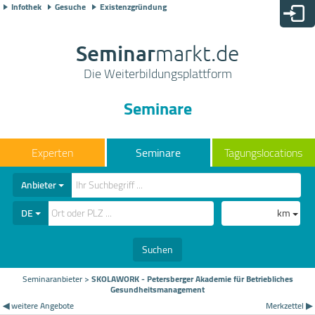
Infothek
Gesuche
Existenzgründung
Seminar
markt.de
Die Weiterbildungsplattform
Seminare
Seminare
Tagungslocations
Anbieter
DE
km
Suchen
Seminaranbieter
>
SKOLAWORK - Petersberger Akademie für Betriebliches
Gesundheitsmanagement
◀ weitere Angebote
Merkzettel ▶