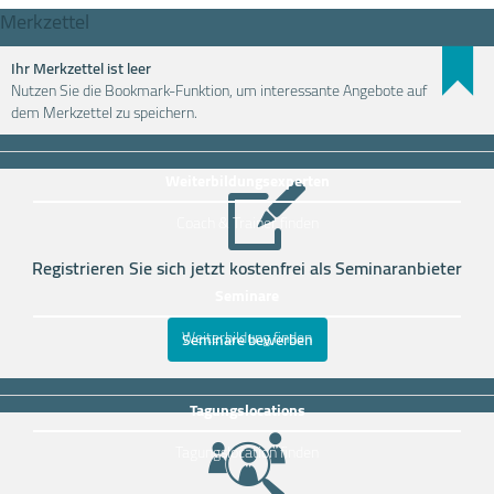
Merkzettel
Ihr Merkzettel ist leer
Nutzen Sie die Bookmark-Funktion, um interessante Angebote auf
Weiterbildung einfach finden
dem Merkzettel zu speichern.
Weiterbildungsexperten
Coach & Trainer finden
Registrieren Sie sich jetzt kostenfrei als Seminaranbieter
Seminare
Weiterbildung finden
Seminare bewerben
Tagungslocations
Tagungslocation finden