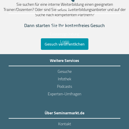
Sie suchen für eine interne Weiterbildung einen geeigneten
Anbieter
Trainer/Dozenten? Oder sind Sie selbst Weiterbildungsanbieter und auf der
Suche nach kompetenten Partnern?
Mediadaten
Dann starten Sie Ihr kostenfreies Gesuch
Anbieter werden
Existenzgründung
Login
Gesuch veröffentlichen
Weitere Services
Gesuche
Infothek
Podcasts
Experten-Umfragen
Über Seminarmarkt.de
Kontakt