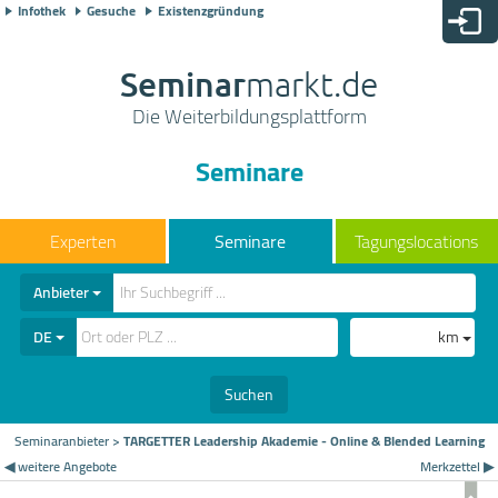
Infothek
Gesuche
Existenzgründung
Seminar
markt.de
Die Weiterbildungsplattform
Seminare
Seminare
Tagungslocations
Anbieter
DE
km
Suchen
Seminaranbieter
>
TARGETTER Leadership Akademie - Online & Blended Learning
◀ weitere Angebote
Merkzettel ▶