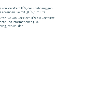
g von PersCert TÜV, der unabhängigen
erkennen Sie mit „(TÜV)“ im Titel.
ten Sie von PersCert TÜV ein Zertifikat
nte und Informationen (u.a.
ung, etc.) zu den