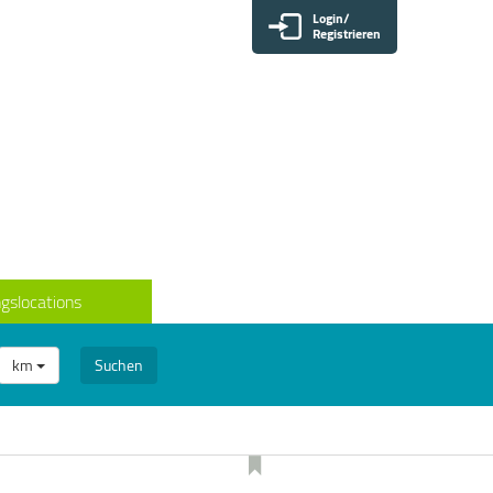
Login/
Registrieren
gslocations
km
Suchen