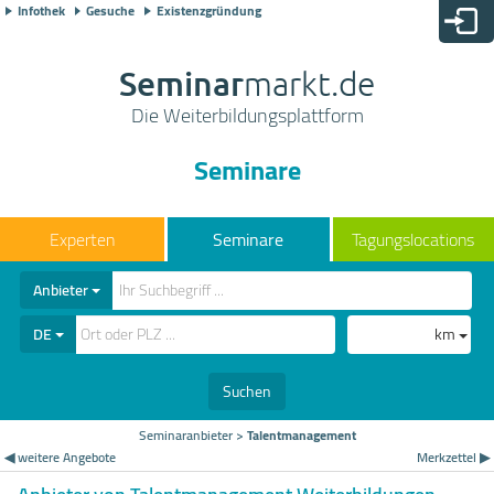
Infothek
Gesuche
Existenzgründung
Seminar
markt.de
Die Weiterbildungsplattform
Seminare
Seminare
Tagungslocations
Anbieter
DE
km
Suchen
Seminaranbieter
>
Talentmanagement
◀ weitere Angebote
Merkzettel ▶