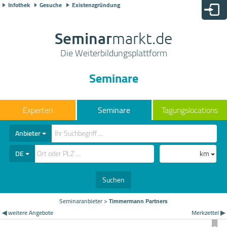
Infothek
Gesuche
Existenzgründung
Seminar
markt.de
Die Weiterbildungsplattform
Seminare
Seminare
Tagungslocations
Anbieter
DE
km
Suchen
Seminaranbieter
>
Timmermann Partners
◀ weitere Angebote
Merkzettel ▶