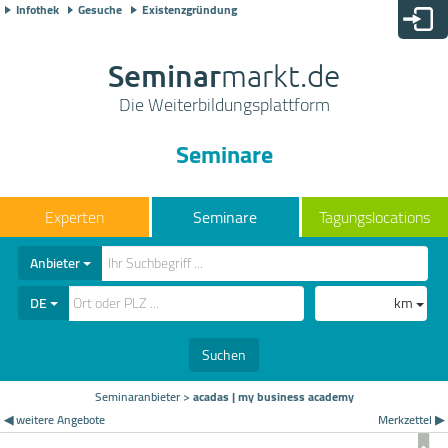
Infothek
Gesuche
Existenzgründung
Seminar
markt.de
Die Weiterbildungsplattform
Seminare
Seminare
Tagungslocations
Anbieter
DE
km
Suchen
Seminaranbieter
>
acadas | my business academy
◀ weitere Angebote
Merkzettel ▶