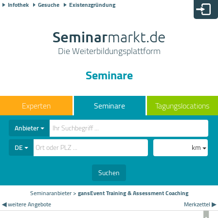
Infothek
Gesuche
Existenzgründung
Seminar
markt.de
Die Weiterbildungsplattform
Seminare
Seminare
Tagungslocations
Anbieter
DE
km
Suchen
Seminaranbieter
>
gansEvent Training & Assessment Coaching
◀ weitere Angebote
Merkzettel ▶