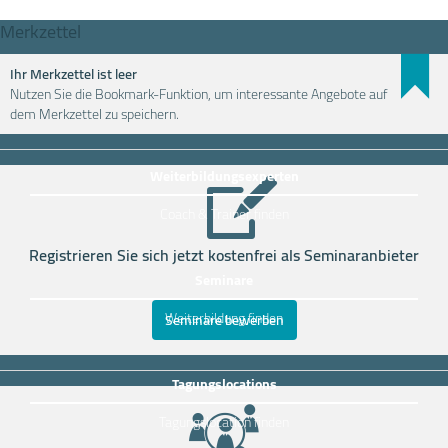
Merkzettel
Ihr Merkzettel ist leer
Nutzen Sie die Bookmark-Funktion, um interessante Angebote auf
Weiterbildung einfach finden
dem Merkzettel zu speichern.
Weiterbildungsexperten
Coach & Trainer finden
Registrieren Sie sich jetzt kostenfrei als Seminaranbieter
Seminare
Weiterbildung finden
Seminare bewerben
Tagungslocations
Tagungslocation finden