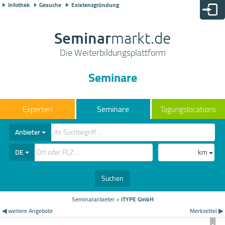
Infothek
Gesuche
Existenzgründung
Seminar
markt.de
Die Weiterbildungsplattform
Seminare
Seminare
Tagungslocations
Anbieter
DE
km
Suchen
Seminaranbieter
>
iTYPE GmbH
◀ weitere Angebote
Merkzettel ▶