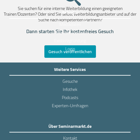
Sie suchen für eine interne Weiterbildung einen geeigneten
Anbieter
Trainer/Dozenten? Oder sind Sie selbst Weiterbildungsanbieter und auf der
Suche nach kompetenten Partnern?
Mediadaten
Dann starten Sie Ihr kostenfreies Gesuch
Anbieter werden
Existenzgründung
Login
Gesuch veröffentlichen
Weitere Services
Gesuche
Infothek
Podcasts
Experten-Umfragen
Über Seminarmarkt.de
Kontakt