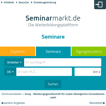
Infothek
Gesuche
Existenzgründung
Seminar
markt.de
Die Weiterbildungsplattform
Seminare
Seminare
Tagungslocations
Anbieter
DE
km
Suchen
Seminaranbieter
>
imug - Beratungsgesellschaft für sozial-ökologische Innovationen
mbH
◀ weitere Angebote
Merkzettel ▶