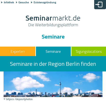
Infothek
Gesuche
Existenzgründung
Seminar
markt.de
Die Weiterbildungsplattform
Seminare
Seminare
Tagungslocations
Seminare in der Region Berlin finden
© bitpics /depositphotos