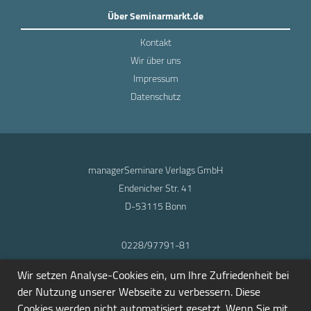
Über Seminarmarkt.de
Kontakt
Wir über uns
Impressum
Datenschutz
managerSeminare Verlags GmbH
Endenicher Str. 41
D-53115 Bonn
0228/97791-81
info@seminarmarkt.de
Wir setzen Analyse-Cookies ein, um Ihre Zufriedenheit bei
© 2001-2026
der Nutzung unserer Webseite zu verbessern. Diese
Cookies werden nicht automatisiert gesetzt. Wenn Sie mit