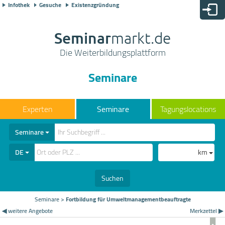
Infothek
Gesuche
Existenzgründung
Seminar
markt.de
Die Weiterbildungsplattform
Seminare
Seminare
Tagungslocations
Seminare
DE
km
Suchen
Seminare
>
Fortbildung für Umweltmanagementbeauftragte
◀ weitere Angebote
Merkzettel ▶