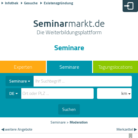
Infothek
Gesuche
Existenzgründung
Seminar
markt.de
Die Weiterbildungsplattform
Seminare
Seminare
Tagungslocations
Seminare
DE
km
Suchen
Seminare
>
Moderation
◀ weitere Angebote
Merkzettel ▶