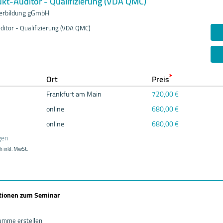
kt-Auditor - Qualifizierung (VDA QMC)
erbildung gGmbH
ditor - Qualifizierung (VDA QMC)
*
Ort
Preis
Frankfurt am Main
720,00 €
online
680,00 €
online
680,00 €
gen
h inkl. MwSt.
ationen zum Seminar
ramme erstellen