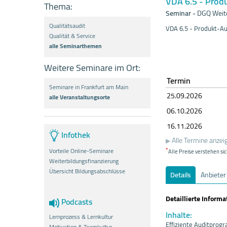
VDA 6.5 - Produ
Thema:
Seminar
-
DGQ Weit
Qualitätsaudit
VDA 6.5 - Produkt-Au
Qualität & Service
alle Seminarthemen
Weitere Seminare im Ort:
Termin
Seminare in Frankfurt am Main
25.09.
20
26
alle Veranstaltungsorte
06.10.
20
26
16.11.
20
26
Infothek
Alle Termine anzei
*
Vorteile Online-Seminare
Alle Preise verstehen sic
Weiterbildungsfinanzierung
Übersicht Bildungsabschlüsse
Details
Anbieter
Detaillierte Inform
Podcasts
Inhalte:
Lernprozess & Lernkultur
Effiziente Auditprog
Motivation & Teamkultur