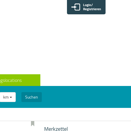
Login/
Registrieren
gslocations
km
Suchen
Merkzettel