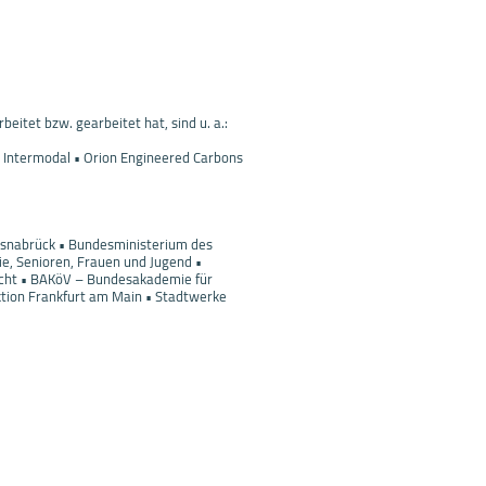
itet bzw. gearbeitet hat, sind u. a.:
d Intermodal • Orion Engineered Carbons
 Osnabrück • Bundesministerium des
ie, Senioren, Frauen und Jugend •
icht • BAKöV – Bundesakademie für
ktion Frankfurt am Main • Stadtwerke