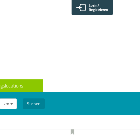
Login/
Registrieren
gslocations
km
Suchen