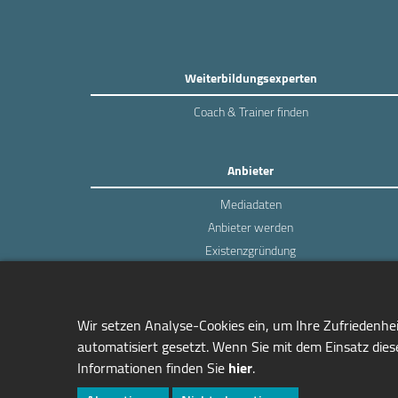
Weiterbildungsexperten
Coach & Trainer finden
Anbieter
Mediadaten
Anbieter werden
Existenzgründung
Login
Wir setzen Analyse-Cookies ein, um Ihre Zufriedenhe
automatisiert gesetzt. Wenn Sie mit dem Einsatz diese
Informationen finden Sie
hier
.
managerSeminare Verlags GmbH
Endenicher Str. 41