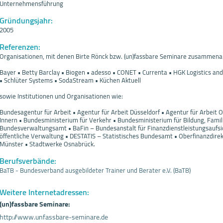
Unternehmensführung
Gründungsjahr:
2005
Referenzen:
Organisationen, mit denen Birte Rönck bzw. (un)fassbare Seminare zusammenarbe
Bayer • Betty Barclay • Biogen • adesso • CONET • Currenta • HGK Logistics an
• Schlüter Systems • SodaStream • Küchen Aktuell
sowie Institutionen und Organisationen wie:
Bundesagentur für Arbeit • Agentur für Arbeit Düsseldorf • Agentur für Arbeit
Innern • Bundesministerium für Verkehr • Bundesministerium für Bildung, Famil
Bundesverwaltungsamt • BaFin – Bundesanstalt für Finanzdienstleistungsaufs
öffentliche Verwaltung • DESTATIS – Statistisches Bundesamt • Oberfinanzdire
Münster • Stadtwerke Osnabrück.
Berufsverbände:
BaTB - Bundesverband ausgebildeter Trainer und Berater e.V. (BaTB)
Weitere Internetadressen:
(un)fassbare Seminare:
http://www.unfassbare-seminare.de