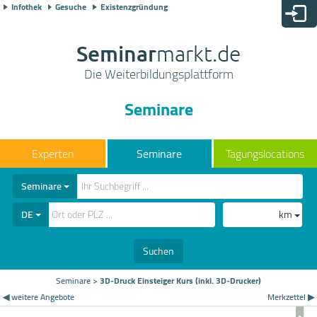
Infothek
Gesuche
Existenzgründung
Seminar
markt.de
Die Weiterbildungsplattform
Seminare
Seminare
Tagungslocations
Seminare
DE
km
Suchen
Seminare
>
3D-Druck Einsteiger Kurs (inkl. 3D-Drucker)
◀ weitere Angebote
Merkzettel ▶