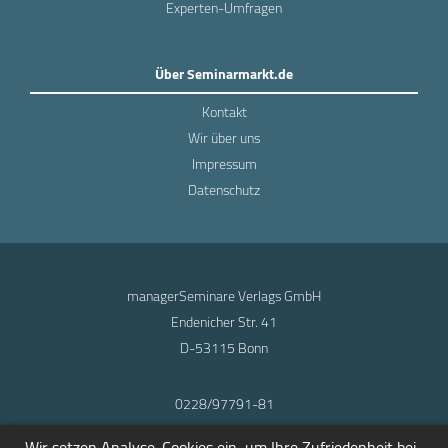
Experten-Umfragen
Über Seminarmarkt.de
Kontakt
Wir über uns
Impressum
Datenschutz
managerSeminare Verlags GmbH
Endenicher Str. 41
D-53115 Bonn
0228/97791-81
info@seminarmarkt.de
Wir setzen Analyse-Cookies ein, um Ihre Zufriedenheit bei