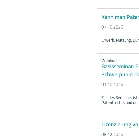
Kann man Patent
07.10.
20
26
Erwerb, Nutzung, Dur
Webinar
Basisseminar: E
Schwerpunkt Pa
01.10.
20
26
Ziel des Seminars ist
Patentrechts und der
Lizenzierung v
08.12.
20
26