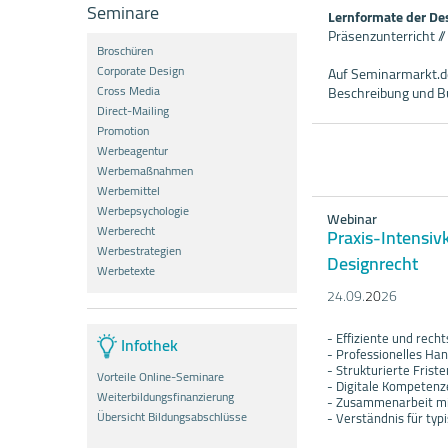
Seminare
Lernformate der De
Präsenzunterricht /
Broschüren
Corporate Design
Auf Seminarmarkt.de
Cross Media
Beschreibung und B
Direct-Mailing
Promotion
Werbeagentur
Werbemaßnahmen
Werbemittel
Werbepsychologie
Webinar
Werberecht
Praxis-Intensiv
Werbestrategien
Designrecht
Werbetexte
24.09.
20
26
- Effiziente und rec
Infothek
- Professionelles H
- Strukturierte Fris
Vorteile Online-Seminare
- Digitale Kompetenz
Weiterbildungsfinanzierung
- Zusammenarbeit mi
Übersicht Bildungsabschlüsse
- Verständnis für ty