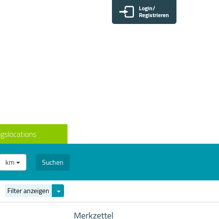
Login/
Registrieren
gslocations
km
Suchen
Filter
Filter anzeigen
ein-/ausblenden
Merkzettel