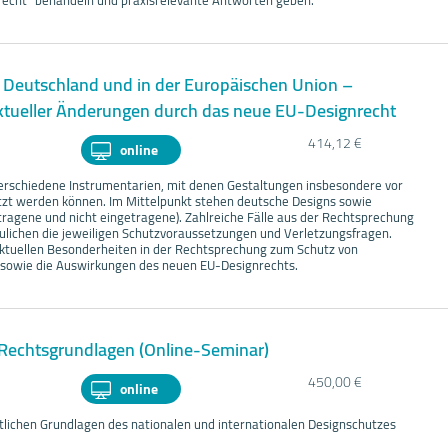
nrecht“ behandeln und praxisrelevante Antworten geben.
 Deutschland und in der Europäischen Union –
aktueller Änderungen durch das neue EU-Designrecht
414,12 €
online
erschiedene Instrumentarien, mit denen Gestaltungen insbesondere vor
t werden können. Im Mittelpunkt stehen deutsche Designs sowie
tragene und nicht eingetragene). Zahlreiche Fälle aus der Rechtsprechung
ulichen die jeweiligen Schutzvoraussetzungen und Verletzungsfragen.
aktuellen Besonderheiten in der Rechtsprechung zum Schutz von
sowie die Auswirkungen des neuen EU-Designrechts.
 Rechtsgrundlagen (Online-Seminar)
450,00 €
online
htlichen Grundlagen des nationalen und internationalen Designschutzes