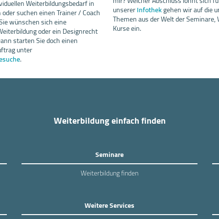
mir? Welcher Abschluss lohnt sich fü
viduellen Weiterbildungsbedarf in
unserer
Infothek
gehen wir auf die u
oder suchen einen Trainer / Coach
Themen aus der Welt der Seminare, 
 Sie wünschen sich eine
Kurse ein.
iterbildung oder ein Designrecht
ann starten Sie doch einen
ftrag unter
esuche
.
Weiterbildung einfach finden
Seminare
Weiterbildung finden
Weitere Services