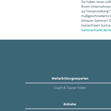
Sie haben einen indi
Ihrem Unternehmen 
zur Festanstellung?
maßgeschneiderte We
Inhouse-Seminar? D
kostenfreien Suchau
Seminarmarkt.de/G
Weiterbildungsexperten
Coach & Trainer finden
Anbieter