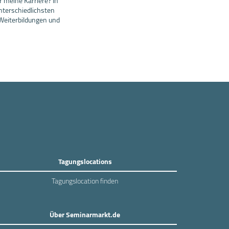
r meine Karriere? In
nterschiedlichsten
Weiterbildungen und
Tagungslocations
Tagungslocation finden
Über Seminarmarkt.de