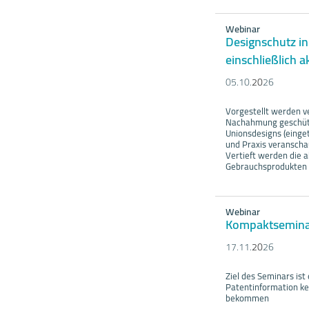
Webinar
Designschutz in
einschließlich 
05.10.
20
26
Vorgestellt werden v
Nachahmung geschütz
Unionsdesigns (einge
und Praxis veranscha
Vertieft werden die 
Gebrauchsprodukten 
Webinar
Kompaktseminar
17.11.
20
26
Ziel des Seminars ist
Patentinformation ke
bekommen