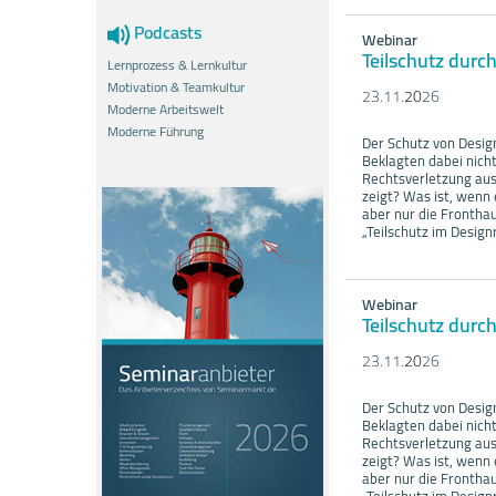
Podcasts
Webinar
Teilschutz durc
Lernprozess & Lernkultur
Motivation & Teamkultur
23.11.
20
26
Moderne Arbeitswelt
Moderne Führung
Der Schutz von Design
Beklagten dabei nich
Rechtsverletzung aus
zeigt? Was ist, wenn
aber nur die Fronth
„Teilschutz im Desig
Webinar
Teilschutz durc
23.11.
20
26
Der Schutz von Design
Beklagten dabei nich
Rechtsverletzung aus
zeigt? Was ist, wenn
aber nur die Fronth