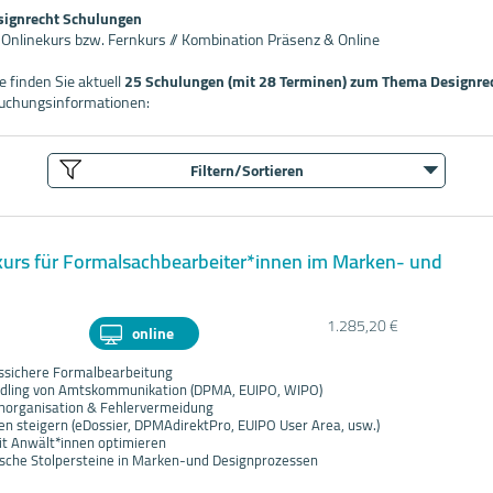
signrecht Schulungen
/ Onlinekurs bzw. Fernkurs // Kombination Präsenz & Online
 finden Sie aktuell
25 Schulungen (mit 28 Terminen) zum Thema Designre
uchungsinformationen:
Filtern/Sortieren
kurs für Formalsachbearbeiter*innen im Marken- und
1.285,20 €
online
htssichere Formalbearbeitung
andling von Amtskommunikation (DPMA, EUIPO, WIPO)
tenorganisation & Fehlervermeidung
en steigern (eDossier, DPMAdirektPro, EUIPO User Area, usw.)
t Anwält*innen optimieren
pische Stolpersteine in Marken-und Designprozessen