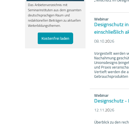
„Teilschutz im Desig
Das Anbieterverzeichnis mit
Seminarinstituten aus dem gesamten
deutschsprachigen Raum und
Webinar
redaktionellen Beiträgen zu aktuellen
Designschutz in
Weiterbildungsthemen.
einschließlich 
Kostenfrei laden
08.10.
20
26
Vorgestellt werden v
Nachahmung geschütz
Unionsdesigns (einge
und Praxis veranscha
Vertieft werden die 
Gebrauchsprodukten 
Webinar
Designschutz -
12.11.
20
26
Überblick zu den rec