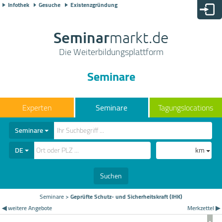
Infothek
Gesuche
Existenzgründung
Seminar
markt.de
Die Weiterbildungsplattform
Seminare
Seminare
Tagungslocations
Seminare
DE
km
Suchen
Seminare
>
Geprüfte Schutz- und Sicherheitskraft (IHK)
◀ weitere Angebote
Merkzettel ▶