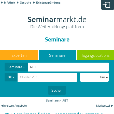
Infothek
Gesuche
Existenzgründung
Seminar
markt.de
Die Weiterbildungsplattform
Seminare
Seminare
Tagungslocations
Seminare
DE
km
Suchen
Seminare
>
.NET
◀ weitere Angebote
Merkzettel ▶