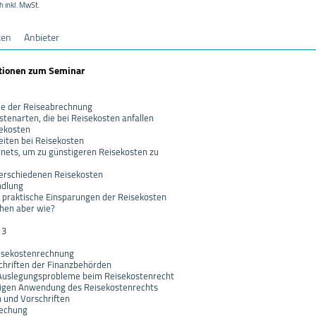
h inkl. MwSt.
ten
Anbieter
ationen zum Seminar
e der Reiseabrechnung
tenarten, die bei Reisekosten anfallen
sekosten
iten bei Reisekosten
rnets, um zu günstigeren Reisekosten zu
verschiedenen Reisekosten
ndlung
 praktische Einsparungen der Reisekosten
hen aber wie?
13
eisekostenrechnung
chriften der Finanzbehörden
 Auslegungsprobleme beim Reisekostenrecht
chtigen Anwendung des Reisekostenrechts
n und Vorschriften
rechung