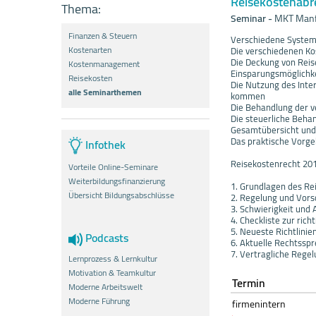
Reisekostenabr
Thema:
Seminar
-
MKT Manf
Finanzen & Steuern
Verschiedene System
Kostenarten
Die verschiedenen Kos
Die Deckung von Rei
Kostenmanagement
Einsparungsmöglichke
Reisekosten
Die Nutzung des Inte
alle Seminarthemen
kommen
Die Behandlung der 
Die steuerliche Beha
Gesamtübersicht und
Das praktische Vorge
Infothek
Reisekostenrecht 20
Vorteile Online-Seminare
Weiterbildungsfinanzierung
1. Grundlagen des R
Übersicht Bildungsabschlüsse
2. Regelung und Vors
3. Schwierigkeit und
4. Checkliste zur ri
5. Neueste Richtlinie
Podcasts
6. Aktuelle Rechtssp
7. Vertragliche Rege
Lernprozess & Lernkultur
Motivation & Teamkultur
Termin
Moderne Arbeitswelt
Moderne Führung
firmenintern