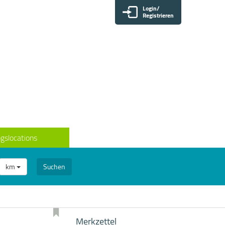
Login/
Registrieren
gslocations
km
Suchen
Merkzettel