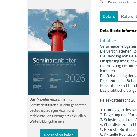
*
Alle Preise verstehen sic
Details
Referen
Detaillierte Inform
Inhalte:
Verschiedene System
Die verschiedenen Kos
Die Deckung von Rei
Einsparungsmöglichke
Die Nutzung des Inte
kommen
Die Behandlung der 
Die steuerliche Beha
Gesamtübersicht und
Das praktische Vorge
Das Anbieterverzeichnis mit
Reisekostenrecht 20
Seminarinstituten aus dem gesamten
1. Grundlagen des R
deutschsprachigen Raum und
2. Regelung und Vors
redaktionellen Beiträgen zu aktuellen
3. Schwierigkeit und
Weiterbildungsthemen.
4. Checkliste zur ri
5. Neueste Richtlinie
6. Aktuelle Rechtssp
Kostenfrei laden