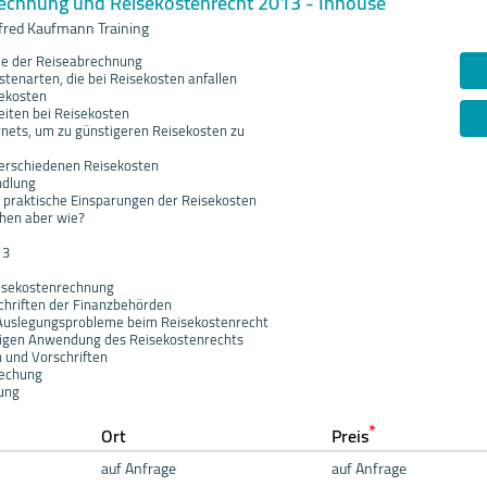
echnung und Reisekostenrecht 2013 - Inhouse
red Kaufmann Training
e der Reiseabrechnung
tenarten, die bei Reisekosten anfallen
sekosten
iten bei Reisekosten
rnets, um zu günstigeren Reisekosten zu
verschiedenen Reisekosten
ndlung
 praktische Einsparungen der Reisekosten
hen aber wie?
13
eisekostenrechnung
chriften der Finanzbehörden
 Auslegungsprobleme beim Reisekostenrecht
chtigen Anwendung des Reisekostenrechts
n und Vorschriften
rechung
lung
*
Ort
Preis
auf Anfrage
auf Anfrage