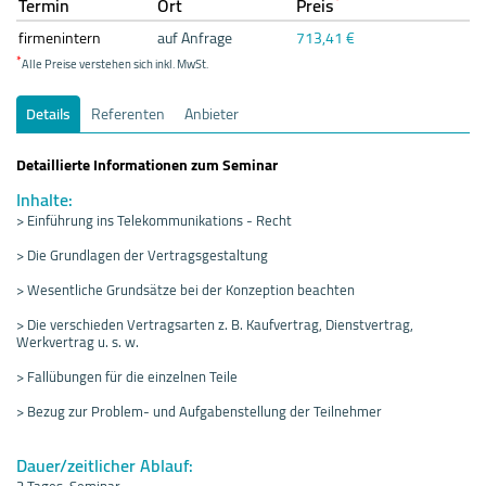
*
Termin
Ort
Preis
firmenintern
auf Anfrage
713,41 €
*
Alle Preise verstehen sich inkl. MwSt.
Details
Referenten
Anbieter
Detaillierte Informationen zum Seminar
Inhalte:
> Einführung ins Telekommunikations - Recht
> Die Grundlagen der Vertragsgestaltung
> Wesentliche Grundsätze bei der Konzeption beachten
> Die verschieden Vertragsarten z. B. Kaufvertrag, Dienstvertrag,
Werkvertrag u. s. w.
> Fallübungen für die einzelnen Teile
> Bezug zur Problem- und Aufgabenstellung der Teilnehmer
Dauer/zeitlicher Ablauf:
2 Tages-Seminar