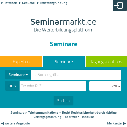
Infothek
Gesuche
Existenzgründung
Seminar
markt.de
Die Weiterbildungsplattform
Seminare
Seminare
Tagungslocations
Seminare
DE
km
Suchen
Seminare
>
Telekommunikations – Recht Rechtssicherheit durch richtige
Vertragsgestaltung – aber wie? - Inhouse
◀ weitere Angebote
Merkzettel ▶