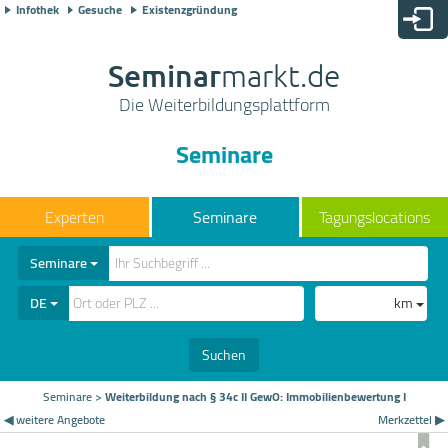
Infothek
Gesuche
Existenzgründung
Seminar
markt.de
Die Weiterbildungsplattform
Seminare
Seminare
Tagungslocations
Seminare
DE
km
Suchen
Seminare
>
Weiterbildung nach § 34c II GewO: Immobilienbewertung I
◀ weitere Angebote
Merkzettel ▶