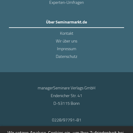
Experten-Umfragen
Über Seminarmarkt.de
Kontakt
Wir über uns
Impressum
Datenschutz
managerSeminare Verlags GmbH
Endenicher Str. 41
D-53115 Bonn
0228/97791-81
info@seminarmarkt.de
Wir setzen Analyse-Cookies ein, um Ihre Zufriedenheit bei