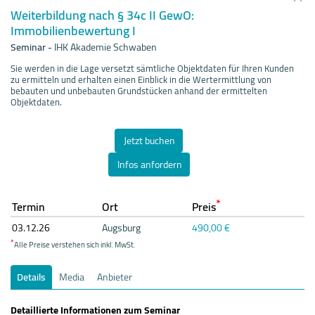
Weiterbildung nach § 34c II GewO:
Immobilienbewertung I
Seminar
-
IHK Akademie Schwaben
Sie werden in die Lage versetzt sämtliche Objektdaten für Ihren Kunden
zu ermitteln und erhalten einen Einblick in die Wertermittlung von
bebauten und unbebauten Grundstücken anhand der ermittelten
Objektdaten.
Jetzt buchen
Infos anfordern
*
Termin
Ort
Preis
03.12.
26
Augsburg
490,00 €
*
Alle Preise verstehen sich inkl. MwSt.
Details
Media
Anbieter
Detaillierte Informationen zum Seminar