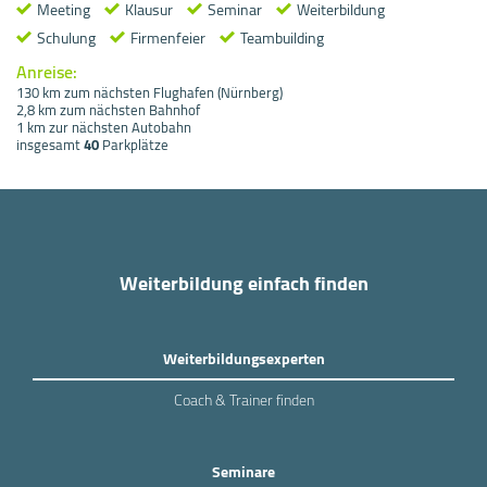
Meeting
Klausur
Seminar
Weiterbildung
Schulung
Firmenfeier
Teambuilding
Anreise:
130 km zum nächsten Flughafen (Nürnberg)
2,8 km zum nächsten Bahnhof
1 km zur nächsten Autobahn
insgesamt
40
Parkplätze
Weiterbildung einfach finden
Weiterbildungsexperten
Coach & Trainer finden
Seminare