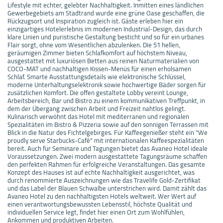
Lifestyle mit echter, gelebter Nachhaltigkeit. Inmitten eines ländlichen
Gewerbegebiets am Stadtrand wurde eine grüne Oase geschaffen, die
Rückzugsort und Inspiration zugleich ist. Gäste erleben hier ein
einzigartiges Hotelerlebnis im modernen Industrial-Design, das durch
klare Linien und puristische Gestaltung besticht und so für ein urbanes
Flair sorgt, ohne vom Wesentlichen abzulenken. Die 51 hellen,
geräumigen Zimmer bieten Schlafkomfort auf höchstem Niveau,
ausgestattet mit luxuriösen Betten aus reinen Naturmaterialien von
COCO-MAT und nachhaltigen Kissen-Menüs für einen erholsamen
Schlaf. Smarte Ausstattungsdetails wie elektronische Schlüssel,
moderne Unterhaltungselektronik sowie hochwertige Bäder sorgen für
zusätzlichen Komfort. Die offen gestaltete Lobby vereint Lounge,
Arbeitsbereich, Bar und Bistro zu einem kommunikativen Treffpunkt, in
dem der Übergang zwischen Arbeit und Freizeit nahtlos gelingt.
Kulinarisch verwöhnt das Hotel mit mediterranen und regionalen
Spezialitäten im Bistro & Pizzeria sowie auf den sonnigen Terrassen mit
Blick in die Natur des Fichtelgebirges. Für Kaffeegenießer steht ein "We
proudly serve Starbucks-Café" mit internationalen Kaffeespezialitäten
bereit. Auch für Seminare und Tagungen bietet das Avaneo Hotel ideale
Voraussetzungen. Zwei modern ausgestattete Tagungsräume schaffen
den perfekten Rahmen für erfolgreiche Veranstaltungen. Das gesamte
Konzept des Hauses ist auf echte Nachhaltigkeit ausgerichtet, was
durch renommierte Auszeichnungen wie das Travelife Gold-Zertifikat
und das Label der Blauen Schwalbe unterstrichen wird. Damit zählt das
Avaneo Hotel zu den nachhaltigsten Hotels weltweit. Wer Wert auf
einen verantwortungsbewussten Lebensstil, höchste Qualität und
individuellen Service legt, findet hier einen Ort zum Wohlfühlen,
Ankommen und produktiven Arbeiten.