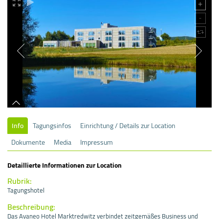
Info
Tagungsinfos
Einrichtung / Details zur Location
Dokumente
Media
Impressum
Detaillierte Informationen zur Location
Rubrik:
Tagungshotel
Beschreibung:
Das Avaneo Hotel Marktredwitz verbindet zeitgemäßes Business und