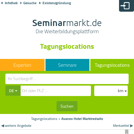
Infothek
Gesuche
Existenzgründung
Seminar
markt.de
Die Weiterbildungsplattform
Tagungslocations
Seminare
Tagungslocations
DE
km
Suchen
Tagungslocations
>
Avaneo Hotel Marktredwitz
◀ weitere Angebote
Merkzettel ▶