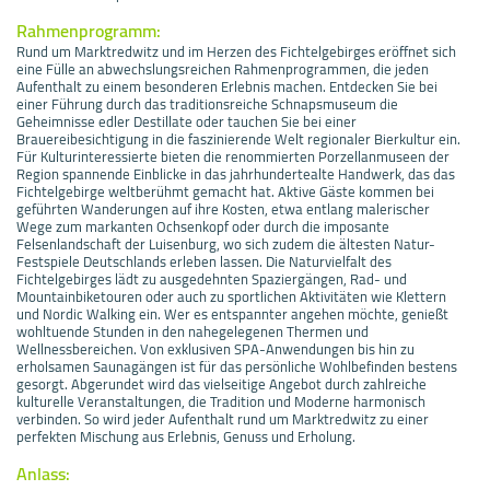
Rahmenprogramm:
Rund um Marktredwitz und im Herzen des Fichtelgebirges eröffnet sich
eine Fülle an abwechslungsreichen Rahmenprogrammen, die jeden
Aufenthalt zu einem besonderen Erlebnis machen. Entdecken Sie bei
einer Führung durch das traditionsreiche Schnapsmuseum die
Geheimnisse edler Destillate oder tauchen Sie bei einer
Brauereibesichtigung in die faszinierende Welt regionaler Bierkultur ein.
Für Kulturinteressierte bieten die renommierten Porzellanmuseen der
Region spannende Einblicke in das jahrhundertealte Handwerk, das das
Fichtelgebirge weltberühmt gemacht hat. Aktive Gäste kommen bei
geführten Wanderungen auf ihre Kosten, etwa entlang malerischer
Wege zum markanten Ochsenkopf oder durch die imposante
Felsenlandschaft der Luisenburg, wo sich zudem die ältesten Natur-
Festspiele Deutschlands erleben lassen. Die Naturvielfalt des
Fichtelgebirges lädt zu ausgedehnten Spaziergängen, Rad- und
Mountainbiketouren oder auch zu sportlichen Aktivitäten wie Klettern
und Nordic Walking ein. Wer es entspannter angehen möchte, genießt
wohltuende Stunden in den nahegelegenen Thermen und
Wellnessbereichen. Von exklusiven SPA-Anwendungen bis hin zu
erholsamen Saunagängen ist für das persönliche Wohlbefinden bestens
gesorgt. Abgerundet wird das vielseitige Angebot durch zahlreiche
kulturelle Veranstaltungen, die Tradition und Moderne harmonisch
verbinden. So wird jeder Aufenthalt rund um Marktredwitz zu einer
perfekten Mischung aus Erlebnis, Genuss und Erholung.
Anlass: