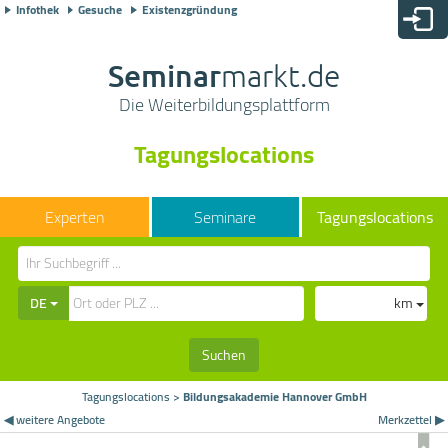
Infothek
Gesuche
Existenzgründung
Seminar
markt.de
Die Weiterbildungsplattform
Tagungslocations
Seminare
Tagungslocations
DE
km
Suchen
Tagungslocations
>
Bildungsakademie Hannover GmbH
◀ weitere Angebote
Merkzettel ▶