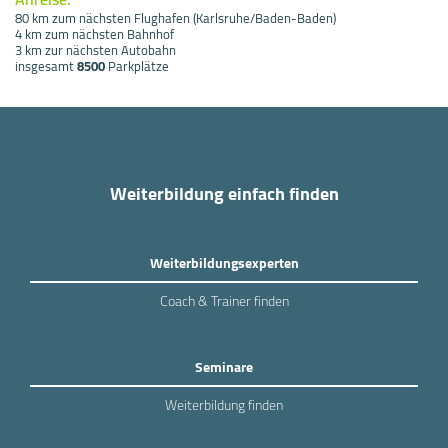
80 km zum nächsten Flughafen (Karlsruhe/Baden-Baden)
4 km zum nächsten Bahnhof
3 km zur nächsten Autobahn
insgesamt
8500
Parkplätze
Weiterbildung einfach finden
Weiterbildungsexperten
Coach & Trainer finden
Seminare
Weiterbildung finden