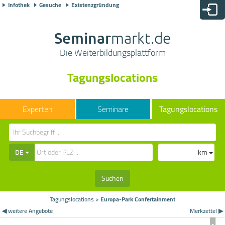
Infothek
Gesuche
Existenzgründung
Seminar
markt.de
Die Weiterbildungsplattform
Tagungslocations
Seminare
Tagungslocations
DE
km
Suchen
Tagungslocations
>
Europa-Park Confertainment
◀ weitere Angebote
Merkzettel ▶