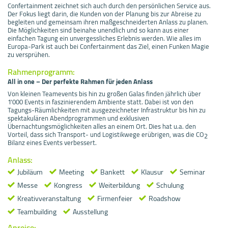
Confertainment zeichnet sich auch durch den persönlichen Service aus.
Der Fokus liegt darin, die Kunden von der Planung bis zur Abreise zu
begleiten und gemeinsam ihren maßgeschneiderten Anlass zu planen.
Die Möglichkeiten sind beinahe unendlich und so kann aus einer
einfachen Tagung ein unvergessliches Erlebnis werden. Wie alles im
Europa-Park ist auch bei Confertainment das Ziel, einen Funken Magie
zu versprühen.
Rahmenprogramm:
All in one – Der perfekte Rahmen für jeden Anlass
Von kleinen Teamevents bis hin zu großen Galas finden jährlich über
1'000 Events in faszinierendem Ambiente statt. Dabei ist von den
Tagungs-Räumlichkeiten mit ausgezeichneter Infrastruktur bis hin zu
spektakulären Abendprogrammen und exklusiven
Übernachtungsmöglichkeiten alles an einem Ort. Dies hat u.a. den
Vorteil, dass sich Transport- und Logistikwege erübrigen, was die CO
2
Bilanz eines Events verbessert.
Anlass:
Jubiläum
Meeting
Bankett
Klausur
Seminar
Messe
Kongress
Weiterbildung
Schulung
Kreativveranstaltung
Firmenfeier
Roadshow
Teambuilding
Ausstellung
Anreise: