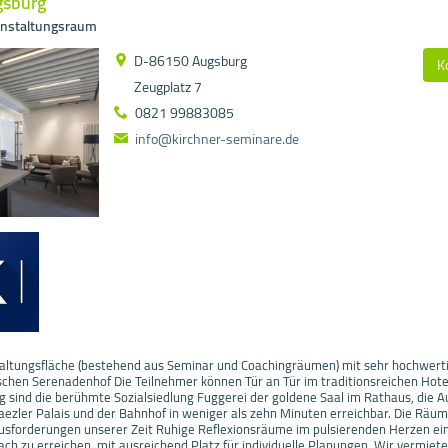
gsburg
anstaltungsraum
D-86150 Augsburg
K
Zeugplatz 7
0821 99883085
info@kirchner-seminare.de
taltungsfläche (bestehend aus Seminar und Coachingräumen) mit sehr hochwert
lischen Serenadenhof Die Teilnehmer können Tür an Tür im traditionsreichen Hote
g sind die berühmte Sozialsiedlung Fuggerei der goldene Saal im Rathaus, die 
aezler Palais und der Bahnhof in weniger als zehn Minuten erreichbar. Die Räu
usforderungen unserer Zeit Ruhige Reflexionsräume im pulsierenden Herzen ein
ach zu erreichen, mit ausreichend Platz für individuelle Planungen. Wir vermie