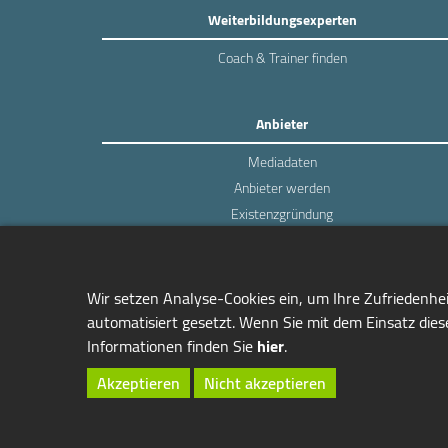
Weiterbildungsexperten
Coach & Trainer finden
Anbieter
Mediadaten
Anbieter werden
Existenzgründung
Login
Wir setzen Analyse-Cookies ein, um Ihre Zufriedenhe
automatisiert gesetzt. Wenn Sie mit dem Einsatz diese
Informationen finden Sie
hier
.
managerSeminare Verlags GmbH
Endenicher Str. 41
Akzeptieren
Nicht akzeptieren
D-53115 Bonn