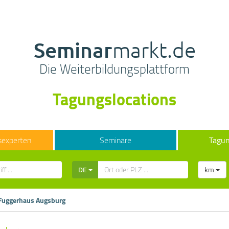
Seminar
markt.de
Die Weiterbildungsplattform
Tagungslocations
sexperten
Seminare
Tagun
DE
km
Fuggerhaus Augsburg