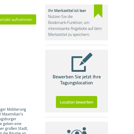
Ihr Merkzettel ist leer
Nutzen Sie die
ontakt aufnehmen
Bookmark-Funktion, um
interessante Angebote auf dem
Merkzettel zu speichern.
Bewerben Sie jetzt Ihre
Tagungslocation
Location bewerben
iger Möblierung
l Maximilian’s
Augsburger
me geben eine
er großen Stadt,
ten die Räume an