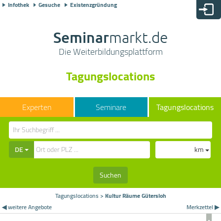
Infothek
Gesuche
Existenzgründung
Seminar
markt.de
Die Weiterbildungsplattform
Tagungslocations
Seminare
Tagungslocations
DE
km
Suchen
Tagungslocations
>
Kultur Räume Gütersloh
◀ weitere Angebote
Merkzettel ▶