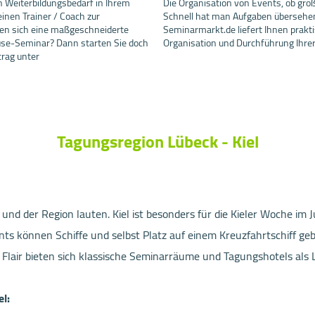
en Weiterbildungsbedarf in Ihrem
Die Organisation von Events, ob groß 
nen Trainer / Coach zur
Schnell hat man Aufgaben übersehe
en sich eine maßgeschneiderte
Seminarmarkt.de liefert Ihnen prakti
ouse-Seminar? Dann starten Sie doch
Organisation und Durchführung Ihre
trag unter
Tagungsregion Lübeck - Kiel
 und der Region lauten. Kiel ist besonders für die Kieler Woche im
s können Schiffe und selbst Platz auf einem Kreuzfahrtschiff geb
air bieten sich klassische Seminarräume und Tagungshotels als Lo
l: