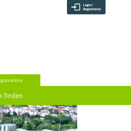
Login/
Registrieren
gslocations
k finden