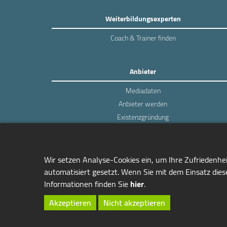
Weiterbildungsexperten
Coach & Trainer finden
Anbieter
Mediadaten
Anbieter werden
Existenzgründung
Login
Wir setzen Analyse-Cookies ein, um Ihre Zufriedenhe
automatisiert gesetzt. Wenn Sie mit dem Einsatz diese
Informationen finden Sie
hier
.
managerSeminare Verlags GmbH
Endenicher Str. 41
Akzeptieren
Nicht akzeptieren
D-53115 Bonn