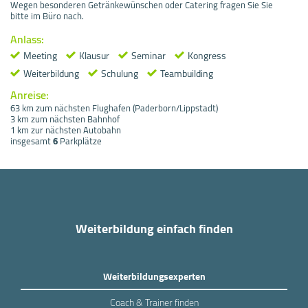
Wegen besonderen Getränkewünschen oder Catering fragen Sie Sie
bitte im Büro nach.
Anlass:
Meeting
Klausur
Seminar
Kongress
Weiterbildung
Schulung
Teambuilding
Anreise:
63 km zum nächsten Flughafen (Paderborn/Lippstadt)
3 km zum nächsten Bahnhof
1 km zur nächsten Autobahn
insgesamt
6
Parkplätze
Weiterbildung einfach finden
Weiterbildungsexperten
Coach & Trainer finden