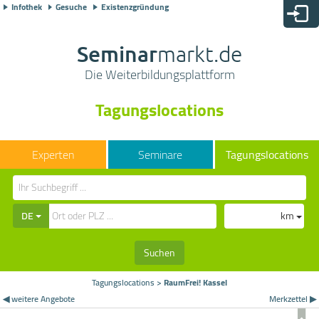
Infothek
Gesuche
Existenzgründung
Seminar
markt.de
Die Weiterbildungsplattform
Tagungslocations
Seminare
Tagungslocations
DE
km
Suchen
Tagungslocations
>
RaumFrei! Kassel
◀ weitere Angebote
Merkzettel ▶